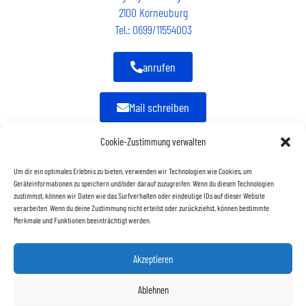
2100 Korneuburg
Tel.: 0699/11554003
anrufen
Mail schreiben
Cookie-Zustimmung verwalten
Um dir ein optimales Erlebnis zu bieten, verwenden wir Technologien wie Cookies, um
ÖFFNUNGSZEITEN
Geräteinformationen zu speichern und/oder darauf zuzugreifen. Wenn du diesen Technologien
Montag bis Donnerstag
zustimmst, können wir Daten wie das Surfverhalten oder eindeutige IDs auf dieser Website
verarbeiten. Wenn du deine Zustimmung nicht erteilst oder zurückziehst, können bestimmte
09:00 – 15:00 Uhr &
Merkmale und Funktionen beeinträchtigt werden.
Freitag
09:00 – 12:00 Uhr
Akzeptieren
Ablehnen