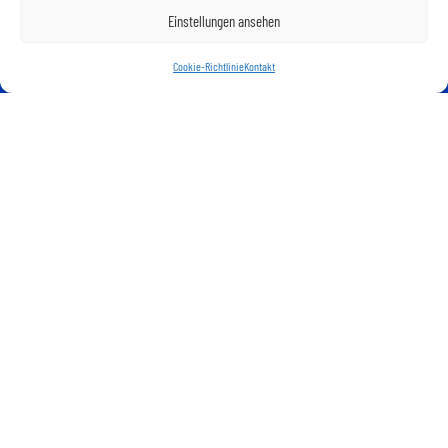
Einstellungen ansehen
Cookie-Richtlinie
Kontakt
ICH BIN IHR SPEZIALIST BEI WOHNIMMOBILIEN
IMPRESSUM
Joni Thomas Handelsagentur GmbH
Hauptplatz 8, Eingang Kirchengasse
2100 Korneuburg
Firmenbuchnummer: 372279w