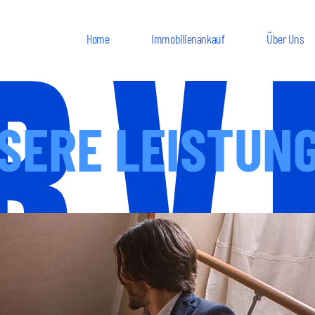
RV
Home
Immobilienankauf
Über Uns
SERE LEISTUN