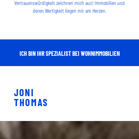
Vertrauenswürdigkeit zeichnen mich aus! Immobilien und
deren Wertigkeit liegen mir am Herzen.
ICH BIN IHR SPEZIALIST BEI WOHNIMMOBILIEN
JONI
THOMAS